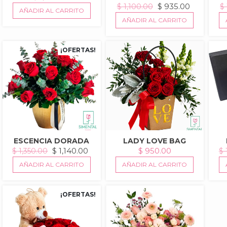
EL
EL
$
935.00
$
1,100.00
$
AÑADIR AL CARRITO
PRECIO
PRECIO
AÑADIR AL CARRITO
ORIGINAL
ACTUAL
ERA:
ES:
$ 1,100.00.
$ 935.00.
¡OFERTAS!
ESCENCIA DORADA
LADY LOVE BAG
EL
EL
$
1,140.00
$
950.00
$
1,350.00
$
PRECIO
PRECIO
AÑADIR AL CARRITO
AÑADIR AL CARRITO
ORIGINAL
ACTUAL
ERA:
ES:
$ 1,350.00.
$ 1,140.00.
¡OFERTAS!