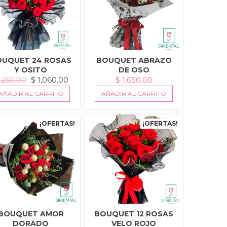
OUQUET 24 ROSAS
BOUQUET ABRAZO
Y OSITO
DE OSO
EL
EL
$
1,060.00
$
1,650.00
,250.00
PRECIO
PRECIO
AÑADIR AL CARRITO
AÑADIR AL CARRITO
ORIGINAL
ACTUAL
ERA:
ES:
0.
$ 1,250.00.
$ 1,060.00.
¡OFERTAS!
¡OFERTAS!
BOUQUET AMOR
BOUQUET 12 ROSAS
DORADO
VELO ROJO