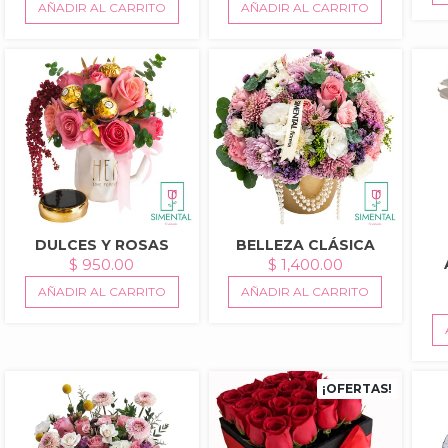
PRECIO
PRECIO
AÑADIR AL CARRITO
AÑADIR AL CARRITO
ORIGINAL
ACTUAL
ERA:
ES:
$ 800.00.
$ 680.00.
DULCES Y ROSAS
BELLEZA CLÁSICA
$
950.00
$
1,400.00
AÑADIR AL CARRITO
AÑADIR AL CARRITO
¡OFERTAS!