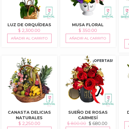
LUZ DE ORQUÍDEAS
MUSA FLORAL
$
2,300.00
$
350.00
AÑADIR AL CARRITO
AÑADIR AL CARRITO
¡OFERTAS!
CANASTA DELICIAS
SUEÑO DE ROSAS
NATURALES
CARMESÍ
EL
EL
$
2,250.00
$
680.00
$
800.00