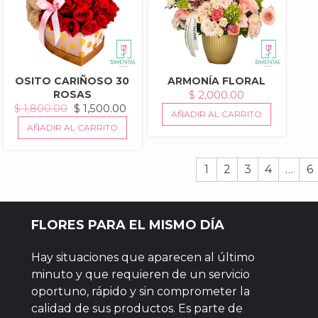
OSITO CARIÑOSO 30
ARMONÍA FLORAL
ROSAS
$
2,000.00
EL
EL
$
1,500.00
$
1,800.00
AÑADIR AL CARRITO
PRECIO
PRECIO
AÑADIR AL CARRITO
ORIGINAL
ACTUAL
ERA:
ES:
1
2
3
4
…
6
$ 1,800.00.
$ 1,500.00.
FLORES PARA EL MISMO DÍA
Hay situaciones que aparecen al último
minuto y que requieren de un servicio
oportuno, rápido y sin comprometer la
calidad de sus productos. Es parte de