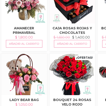
AMANECER
CAJA ROSAS ROJAS Y
B
PRIMAVERAL
CHOCOLATES
EL
EL
$
1,800.00
$
1,400.00
$
1,650.00
$
1
PRECIO
PRECIO
AÑADIR AL CARRITO
AÑADIR AL CARRITO
ORIGINAL
ACTUAL
ERA:
ES:
$ 1,650.00.
$ 1,400.0
¡OFERTAS!
LADY BEAR BAG
BOUQUET 24 ROSAS
$
1,050.00
VELO ROJO